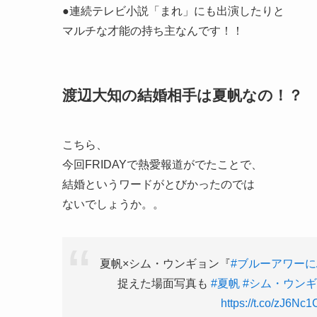
●連続テレビ小説「まれ」にも出演したりと
マルチな才能の持ち主なんです！！
渡辺大知の結婚相手は夏帆なの！？
こちら、
今回FRIDAYで熱愛報道がでたことで、
結婚というワードがとびかったのでは
ないでしょうか。。
夏帆×シム・ウンギョン『
#ブルーアワー
捉えた場面写真も
#夏帆
#シム・ウン
https://t.co/zJ6Nc