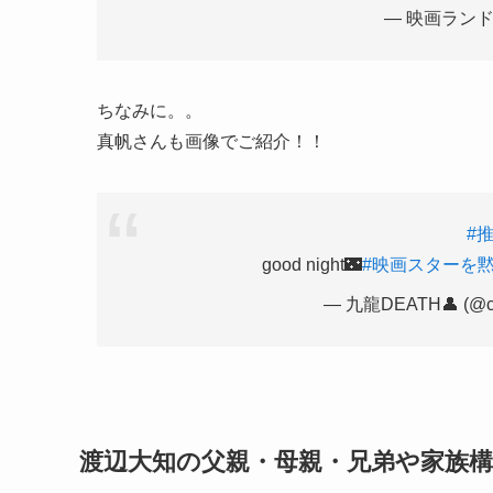
— 映画ランド (
ちなみに。。
真帆さんも画像でご紹介！！
#
good night🌃
#映画スターを
— 九龍DEATH👤 (@co
渡辺大知の父親・母親・兄弟や家族