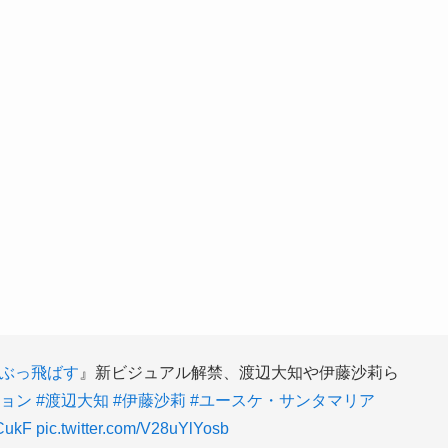
にぶっ飛ばす
』新ビジュアル解禁、渡辺大知や伊藤沙莉ら
ギョン
#渡辺大知
#伊藤沙莉
#ユースケ・サンタマリア
1CukF
pic.twitter.com/V28uYlYosb