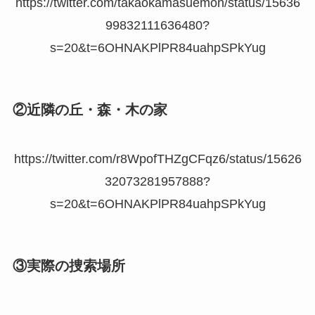
https://twitter.com/takaokamasuemon/status/15636
99832111636480?
s=20&t=6OHNAKPlPR84uahpSPkYug
②近隣の丘・森・木の家
https://twitter.com/r8WpofTHZgCFqz6/status/15626
32073281957888?
s=20&t=6OHNAKPlPR84uahpSPkYug
③実際の捜索場所