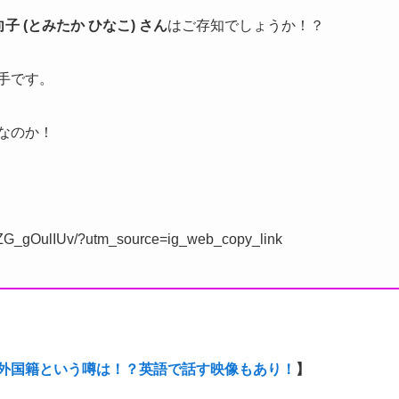
子 (とみたか ひなこ) さん
はご存知でしょうか！？
手です。
なのか！
CZG_gOulIUv/?utm_source=ig_web_copy_link
はの外国籍という噂は！？英語で話す映像もあり！
】