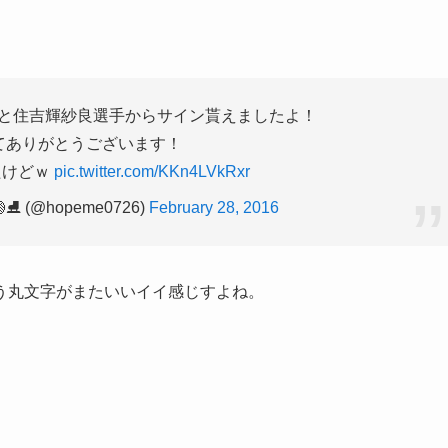
と住吉輝紗良選手からサイン貰えましたよ！
てありがとうございます！
たけどｗ
pic.twitter.com/KKn4LVkRxr
🏐⛸️ (@hopeme0726)
February 28, 2016
う丸文字がまたいいイイ感じすよね。