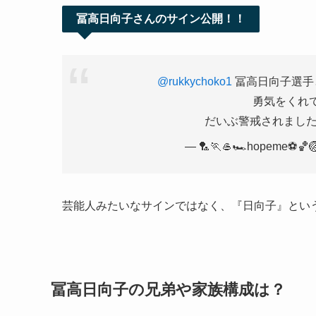
冨高日向子さんのサイン公開！！
@rukkychoko1
冨高日向子選手
勇気をくれ
だいぶ警戒されまし
— 🏸🏃🥌🏎️hopeme⚽️🏀
芸能人みたいなサインではなく、『日向子』とい
冨高日向子の兄弟や家族構成は？