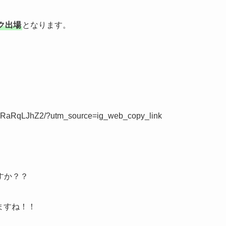
ク出場
となります。
CZRaRqLJhZ2/?utm_source=ig_web_copy_link
すか？？
しますね！！