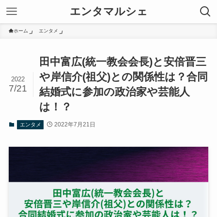
エンタマルシェ
ホーム
エンタメ
田中富広(統一教会会長)と安倍晋三
や岸信介(祖父)との関係性は？合同
2022
7/21
結婚式に参加の政治家や芸能人
は！？
2022年7月21日
エンタメ