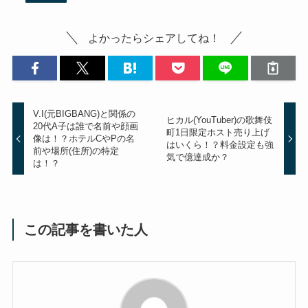
よかったらシェアしてね！
V.I(元BIGBANG)と関係の
ヒカル(YouTuber)の歌舞伎
20代A子は誰で名前や顔画
町1日限定ホスト売り上げ
像は！？ホテルCやPの名
はいくら！？料金設定も強
前や場所(住所)の特定
気で億達成か？
は！？
この記事を書いた人