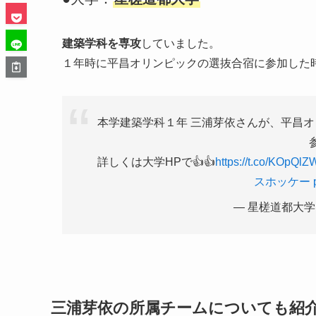
建築学科を専攻
していました。
１年時に平昌オリンピックの選抜合宿に参加した時の
本学建築学科１年 三浦芽依さんが、平昌オ
詳しくは大学HPで👍👍
https://t.co/KOpQl
スホッケー
— 星槎道都大学 (@
三浦芽依の所属チームについても紹