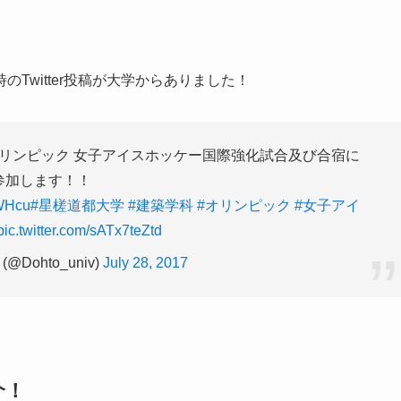
Twitter投稿が大学からありました！
リンピック 女子アイスホッケー国際強化試合及び合宿に
参加します！！
ZWHcu
#星槎道都大学
#建築学科
#オリンピック
#女子アイ
pic.twitter.com/sATx7teZtd
Dohto_univ)
July 28, 2017
介！