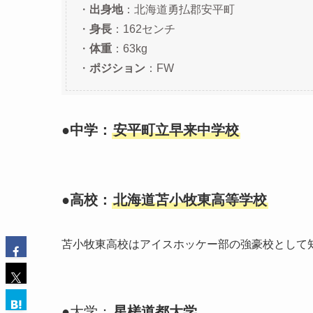
・
出身地
：北海道勇払郡安平町
・
身長
：162センチ
・
体重
：63kg
・
ポジション
：FW
●中学：
安平町立早来中学校
●高校：
北海道苫小牧東高等学校
苫小牧東高校はアイスホッケー部の強豪校として
●大学：
星槎道都大学