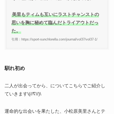
美里もティムも互いにラストチャンストの
思いを胸に秘めて臨んだトライアウトだっ
た。
引用：https://sport-sunchlorella.com/journal/vol37/vol37-1/
馴れ初め
二人が出会ってから、についてこちらでご紹介し
ていきます\(//∇//)\
運命的な出会いを果たした、
小松原美里さんとテ