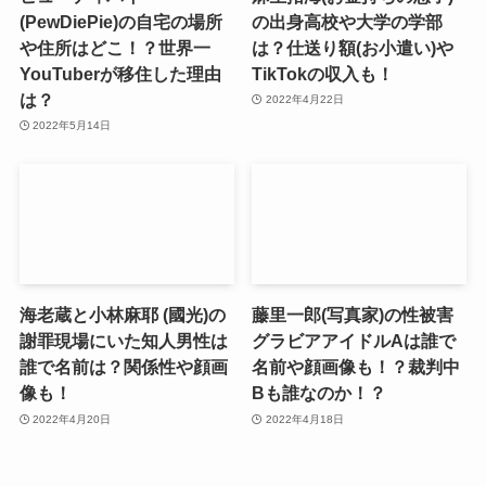
(PewDiePie)の自宅の場所
の出身高校や大学の学部
や住所はどこ！？世界一
は？仕送り額(お小遣い)や
YouTuberが移住した理由
TikTokの収入も！
は？
2022年4月22日
2022年5月14日
海老蔵と小林麻耶 (國光)の
藤里一郎(写真家)の性被害
謝罪現場にいた知人男性は
グラビアアイドルAは誰で
誰で名前は？関係性や顔画
名前や顔画像も！？裁判中
像も！
Bも誰なのか！？
2022年4月20日
2022年4月18日