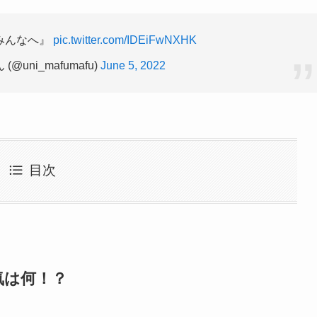
みんなへ』
pic.twitter.com/IDEiFwNXHK
uni_mafumafu)
June 5, 2022
目次
気は何！？