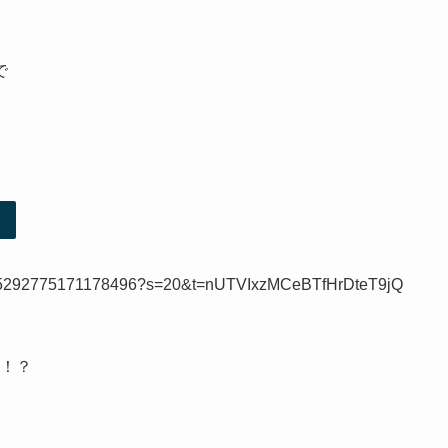
で
us/975292775171178496?s=20&t=nUTVIxzMCeBTfHrDteT9jQ
！？