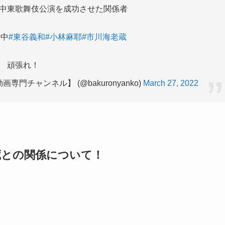
中東歌舞伎公演を成功させた関係者
備中
#東谷義和
#小林麻耶
#市川海老蔵
頑張れ！
チャンネル】 (@bakuronyanko)
March 27, 2022
蔵との関係について！