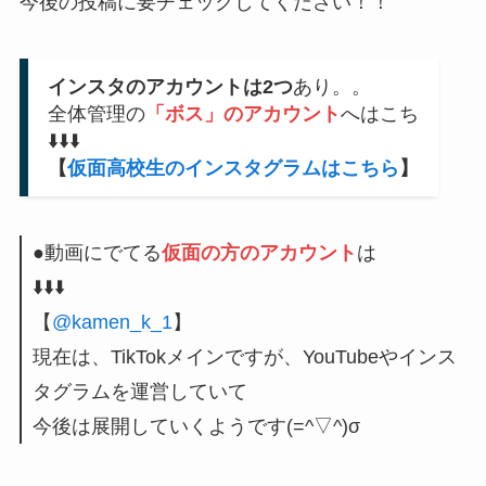
今後の投稿に要チェックしてください！！
インスタのアカウントは2つ
あり。。
全体管理の
「ボス」のアカウント
へはこち
⬇️
⬇️
⬇️
【
仮面高校生のインスタグラムはこちら
】
●動画にでてる
仮面の方のアカウント
は
⬇️
⬇️
⬇️
【
@kamen_k_1
】
現在は、TikTokメインですが、YouTubeやインス
タグラムを運営していて
今後は展開していくようです(=^▽^)σ