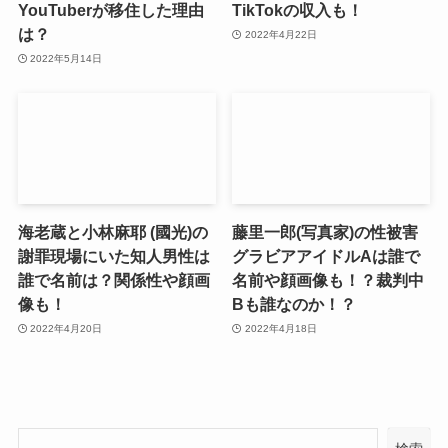
YouTuberが移住した理由
TikTokの収入も！
は？
2022年4月22日
2022年5月14日
海老蔵と小林麻耶 (國光)の
藤里一郎(写真家)の性被害
謝罪現場にいた知人男性は
グラビアアイドルAは誰で
誰で名前は？関係性や顔画
名前や顔画像も！？裁判中
像も！
Bも誰なのか！？
2022年4月20日
2022年4月18日