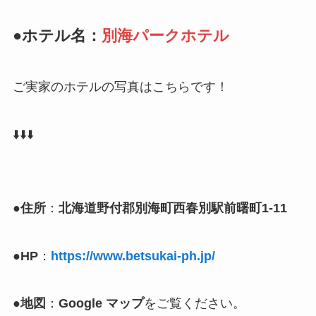
●ホテル名：
別海パークホテル
ご実家のホテルの写真はこちらです！
⬇️
⬇️
⬇️
●
住所
：
北海道野付郡別海町西春別駅前曙町1-11
●
HP
：
https://www.betsukai-ph.jp/
●
地図
：
Google マップ
をご覧ください。