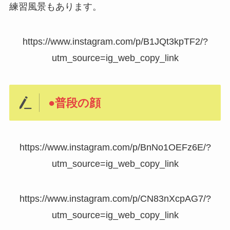
練習風景もあります。
https://www.instagram.com/p/B1JQt3kpTF2/?
utm_source=ig_web_copy_link
●普段の顔
https://www.instagram.com/p/BnNo1OEFz6E/?
utm_source=ig_web_copy_link
https://www.instagram.com/p/CN83nXcpAG7/?
utm_source=ig_web_copy_link