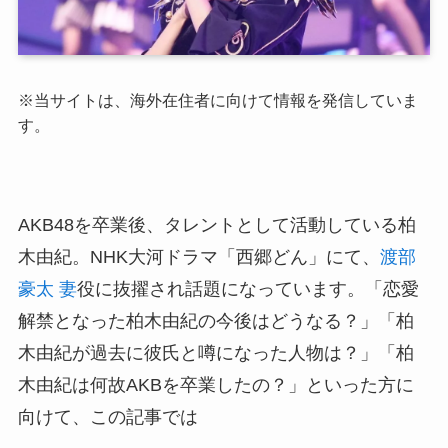
※
当サイトは、海外在住者に向けて情報を発信していま
す。
AKB48
を卒業後、タレントとして活動している柏
木由紀。
NHK
大河ドラマ「西郷どん」にて、
渡部
豪太 妻
役に抜擢され話題になっています。「恋愛
解禁となった柏木由紀の今後はどうなる？」「柏
木由紀が過去に彼氏と噂になった人物は？」「柏
木由紀は何故
AKB
を卒業したの？」といった方に
向けて、この記事では