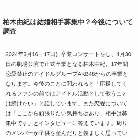
柏木由紀は結婚相手募集中？今後について
調査
2024
年
3
月
16
・
17
日に卒業コンサートをし、
4
月
30
日の劇場公演で正式卒業となる柏木由紀。
17
年間
恋愛禁止のアイドルグループ
AKB48
からの卒業と
なります。今後のことに問われると「応援してく
れるファンの前ではアイドル活動として歌うこと
は続けたい」と話しています。また恋愛について
は「ここから頑張りたい気持ちはあり、相手は募
集中です」とインタビューに答えています。周り
のメンバーが子供を産んだりと羨ましく思ってい