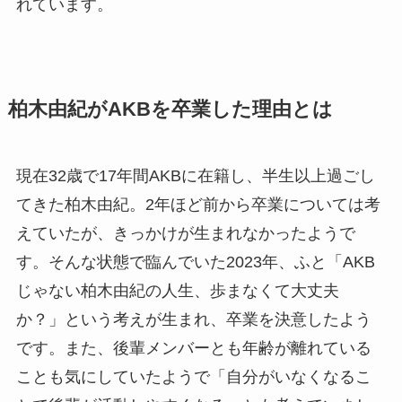
れています。
柏木由紀が
AKB
を卒業した理由とは
現在
32
歳で
17
年間
AKB
に在籍し、半生以上過ごし
てきた柏木由紀。
2
年ほど前から卒業については考
えていたが、きっかけが生まれなかったようで
す。そんな状態で臨んでいた
2023
年、ふと「
AKB
じゃない柏木由紀の人生、歩まなくて大丈夫
か？」という考えが生まれ、卒業を決意したよう
です。また、後輩メンバーとも年齢が離れている
ことも気にしていたようで「自分がいなくなるこ