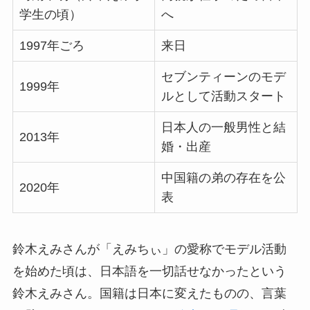
学生の頃）
へ
1997
年ごろ
来日
セブンティーンのモデ
1999
年
ルとして活動スタート
日本人の一般男性と結
2013
年
婚・出産
中国籍の弟の存在を公
2020
年
表
鈴木えみさんが「えみちぃ」の愛称でモデル活動
を始めた頃は、日本語を一切話せなかったという
鈴木えみさん。国籍は日本に変えたものの、言葉