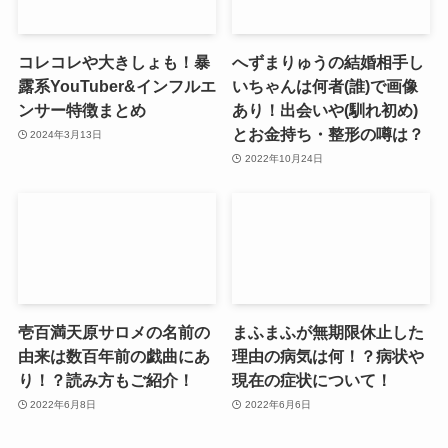
コレコレや大きしょも！暴
へずまりゅうの結婚相手し
露系YouTuber&インフルエ
いちゃんは何者(誰)で画像
ンサー特徴まとめ
あり！出会いや(馴れ初め)
とお金持ち・整形の噂は？
2024年3月13日
2022年10月24日
壱百満天原サロメの名前の
まふまふが無期限休止した
由来は数百年前の戯曲にあ
理由の病気は何！？病状や
り！？読み方もご紹介！
現在の症状について！
2022年6月8日
2022年6月6日