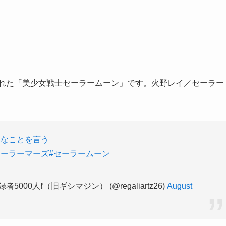
れた「美少女戦士セーラームーン」です。火野レイ／セーラー
いなことを言う
セーラーマーズ
#セーラームーン
0人❗️（旧ギシマジン） (@regaliartz26)
August