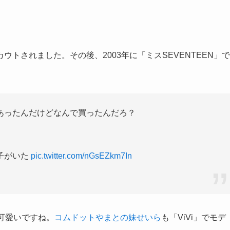
カウトされました。その後、
2003
年に「ミス
SEVENTEEN
」で
あったんだけどなんで買ったんだろ？
子がいた
pic.twitter.com/nGsEZkm7In
可愛いですね。
コムドットやまとの妹せいら
も「
ViVi
」でモデ