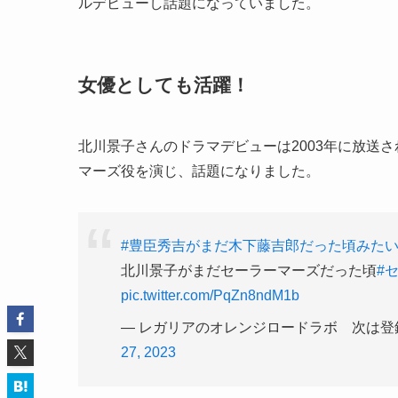
ルデビューし話題になっていました。
女優としても活躍！
北川景子さんのドラマデビューは
2003
年に放送さ
マーズ役を演じ、話題になりました。
#豊臣秀吉がまだ木下藤吉郎だった頃みた
北川景子がまだセーラーマーズだった頃
#
pic.twitter.com/PqZn8ndM1b
— レガリアのオレンジロードラボ 次は登録者500
27, 2023