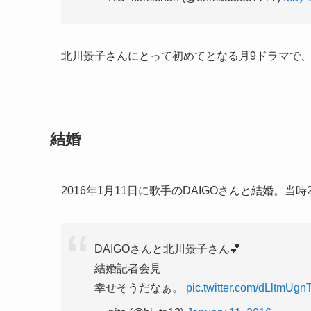
北川景子さんにとって初めてとなる月
9
ドラマで
結婚
2016
年
1
月
11
日に歌手の
DAIGO
さんと結婚。当時
DAIGOさんと北川景子さん💕
結婚記者会見
幸せそうだなぁ。
pic.twitter.com/dLltmUgn