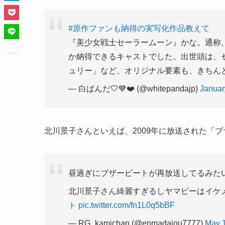
#原作ファンも納得の実写化作品教えて
『美少女戦士セーラームーン』かな。通称
か納得できるキャストでした。出世頭は、
ュリー」など、オリジナル要素も、きちん
— 白ぱんだ🤍💙❤️ (@whitepandajp)
Januar
北川景子さんといえば、
2009
年に放送された「ブ
昼過ぎにブザービートが再放送してるみたいで
北川景子さん綺麗すぎるしヤマピーはイケメンす
ト
pic.twitter.com/fn1L0q5bBF
— RG_kamichan (@enmadaiou7777)
May 1