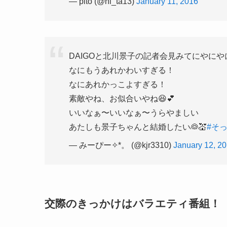
— pito (@hi_ta13)
January 11, 2016
DAIGOと北川景子の記者会見みてにやにやに
なにもうあれかわいすぎる！
なにあれかっこよすぎる！
素敵やね、お似合いやね😆💕
いいなぁ〜いいなぁ〜うらやましい
あたしも景子ちゃんと結婚したい👰💒
#そ
— みーぴー✧*。 (@kjr3310)
January 12, 2
交際のきっかけはバラエティ番組！