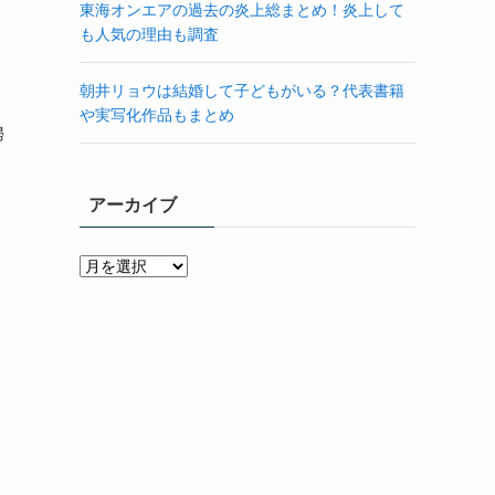
東海オンエアの過去の炎上総まとめ！炎上して
も人気の理由も調査
朝井リョウは結婚して子どもがいる？代表書籍
や実写化作品もまとめ
婦
川
アーカイブ
ア
ー
カ
イ
ブ