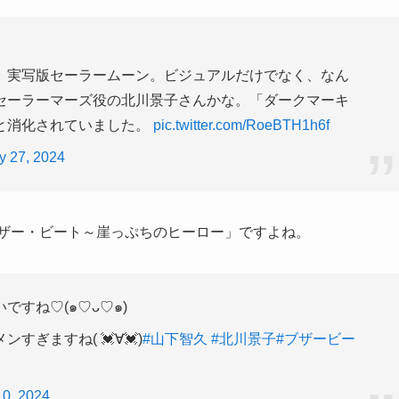
、実写版セーラームーン。ビジュアルだけでなく、なん
セーラーマーズ役の北川景子さんかな。「ダークマーキ
と消化されていました。
pic.twitter.com/RoeBTH1h6f
y 27, 2024
ザー・ビート～崖っぷちのヒーロー」ですよね。
すね♡(๑♡ᴗ♡๑)
ぎますね( 💓∀💓)
#山下智久
#北川景子
#ブザービー
0, 2024