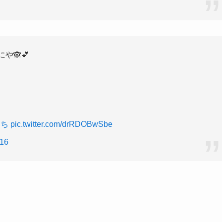
や🙈💕
っち
pic.twitter.com/drRDOBwSbe
016