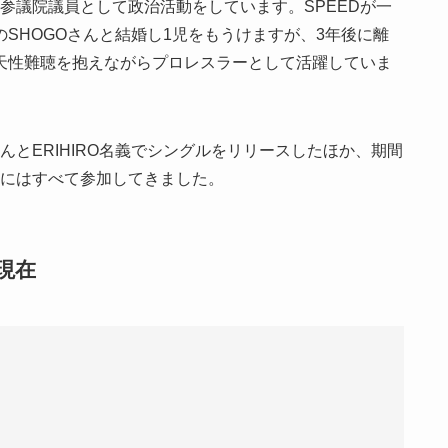
参議院議員として政治活動をしています。
SPEED
が一
の
SHOGO
さんと結婚し
1
児をもうけますが、
3
年後に離
天性難聴を抱えながらプロレスラーとして活躍していま
んと
ERIHIRO
名義でシングルをリリースしたほか、期間
にはすべて参加してきました。
現在