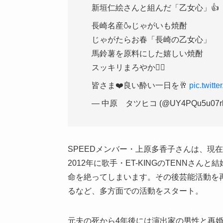
新垣仁絵さんと組んだ「乙女心」👍
長崎名産🍶じゃがいも焼酎
じゃがたらお春「長崎の乙女心」
馬鈴薯を原料にした嬉しい焼酎
スッキリまろやか🙆‍♂️
皆さま❤️良い酔い一日を🥂
pic.twitt
— 中原 タツヒコ (@UY4PQu5u07r
SPEED
メンバー・上原多香子さんは、現在
2012
年に歌手・
ET-KING
の
TENN
さんと結
命を絶ってしまいます。その後芸能活動を
るなど、多方面での活動をスタート。
元夫の死から
4
年後には演出家の男性と再