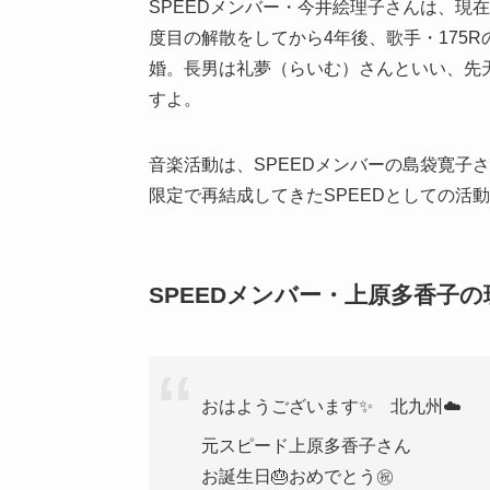
SPEED
メンバー・今井絵理子さんは、現在
度目の解散をしてから
4
年後、歌手・
175R
婚。長男は礼夢（らいむ）さんといい、先
すよ。
音楽活動は、
SPEED
メンバーの島袋寛子さ
限定で再結成してきた
SPEED
としての活動
SPEED
メンバー・上原多香子の
おはようございます✨ 北九州☁️
元スピード上原多香子さん
お誕生日🎂おめでとう㊗️