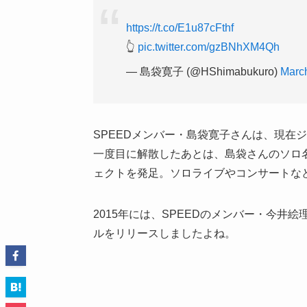
https://t.co/E1u87cFthf
👆
pic.twitter.com/gzBNhXM4Qh
— 島袋寛子 (@HShimabukuro)
March
SPEED
メンバー・島袋寛子さんは、現在ジ
一度目に解散したあとは、島袋さんのソロ
ェクトを発足。ソロライブやコンサートな
2015
年には、
SPEED
のメンバー・今井絵
ルをリリースしましたよね。