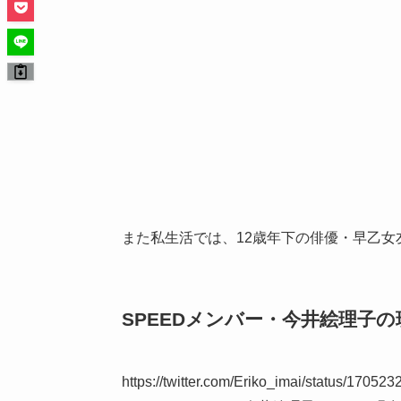
また私生活では、
12
歳年下の俳優・早乙女
SPEED
メンバー・今井絵理子の
https://twitter.com/Eriko_imai/status/170