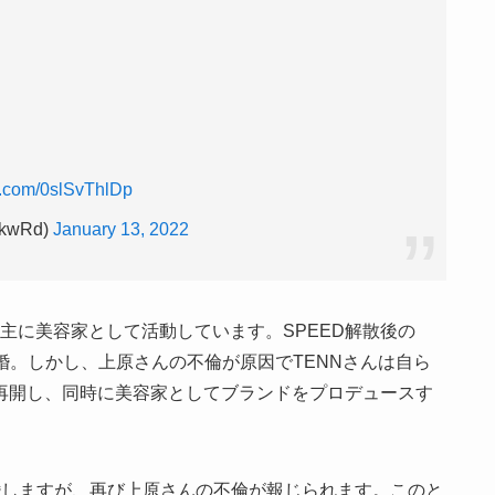
er.com/0slSvThlDp
kwRd)
January 13, 2022
主に美容家として活動しています。
SPEED
解散後の
婚。しかし、上原さんの不倫が原因で
TENN
さんは自ら
再開し、同時に美容家としてブランドをプロデュースす
婚しますが、再び上原さんの不倫が報じられます。このと